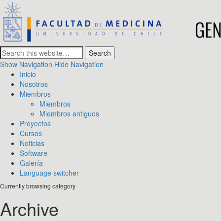
GENOMED Lab
Systems Genetics and Biomedical Genomics
Show Navigation
Hide Navigation
Inicio
Nosotros
Miembros
Miembros
Miembros antiguos
Proyectos
Cursos
Noticias
Software
Galería
Language switcher
Currently browsing category
Archive