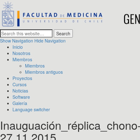
GENOMED Lab
Systems Genetics and Biomedical Genomics
Show Navigation
Hide Navigation
Inicio
Nosotros
Miembros
Miembros
Miembros antiguos
Proyectos
Cursos
Noticias
Software
Galería
Language switcher
Inauguación_réplica_chono
27.11.2015