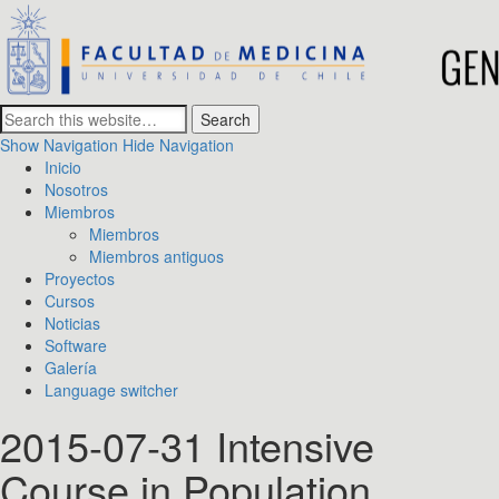
GENOMED Lab
Systems Genetics and Biomedical Genomics
Show Navigation
Hide Navigation
Inicio
Nosotros
Miembros
Miembros
Miembros antiguos
Proyectos
Cursos
Noticias
Software
Galería
Language switcher
2015-07-31 Intensive
Course in Population